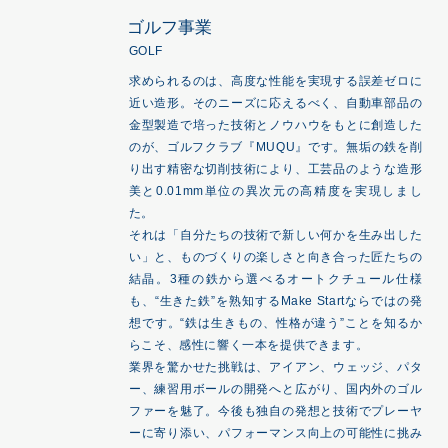
ゴルフ事業
GOLF
求められるのは、高度な性能を実現する誤差ゼロに
近い造形。そのニーズに応えるべく、自動車部品の
金型製造で培った技術とノウハウをもとに創造した
のが、ゴルフクラブ『MUQU』です。無垢の鉄を削
り出す精密な切削技術により、工芸品のような造形
美と0.01mm単位の異次元の高精度を実現しまし
た。
それは「自分たちの技術で新しい何かを生み出した
い」と、ものづくりの楽しさと向き合った匠たちの
結晶。3種の鉄から選べるオートクチュール仕様
も、“生きた鉄”を熟知するMake Startならではの発
想です。“鉄は生きもの、性格が違う”ことを知るか
らこそ、感性に響く一本を提供できます。
業界を驚かせた挑戦は、アイアン、ウェッジ、パタ
ー、練習用ボールの開発へと広がり、国内外のゴル
ファーを魅了。今後も独自の発想と技術でプレーヤ
ーに寄り添い、パフォーマンス向上の可能性に挑み