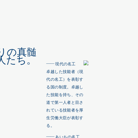
りの真髄
人たち。
──
現代の名工
卓越した技能者（現
代の名工）を表彰す
る国の制度。卓越し
た技能を持ち、その
道で第一人者と目さ
れている技能者を厚
生労働大臣が表彰す
る。
──
あいちの名工