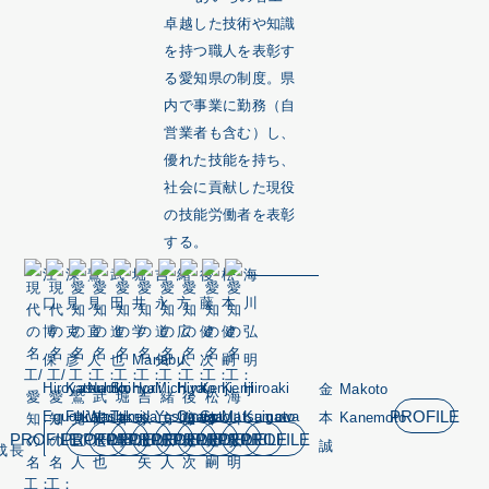
卓越した技術や知識
を持つ職人を表彰す
る愛知県の制度。県
内で事業に勤務（自
営業者も含む）し、
優れた技能を持ち、
社会に貢献した現役
の技能労働者を表彰
する。
江
深
鷲
武
堀
吉
緒
後
松
海
口
見
見
田
井
永
方
藤
本
川
博
克
直
進
学
道
広
健
健
弘
保
彦
人
也
Manabu
矢
人
次
嗣
明
Hiroyasu
Katsuhiko
Naoto
Shinya
Horii
Michiya
Hiroto
Kenji
Kenji
Hiroaki
金
Makoto
PROFILE
Eguchi
Fukami
Washimi
Takeda
Yoshinaga
Ogata
Goto
Matsumoto
Kaigawa
本
Kanemoto
PROFILE
PROFILE
PROFILE
PROFILE
PROFILE
PROFILE
PROFILE
PROFILE
PROFILE
PROFILE
誠
成長