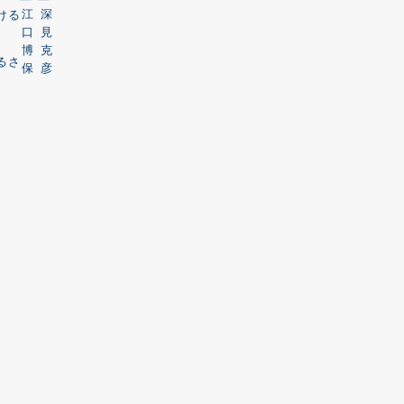
ける
るさ